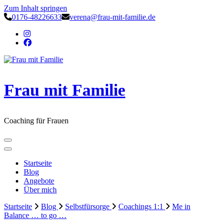
Zum Inhalt springen
0176-48226633
verena@frau-mit-familie.de
Frau mit Familie
Coaching für Frauen
Startseite
Blog
Angebote
Über mich
Startseite
Blog
Selbstfürsorge
Coachings 1:1
Me in
Balance … to go …