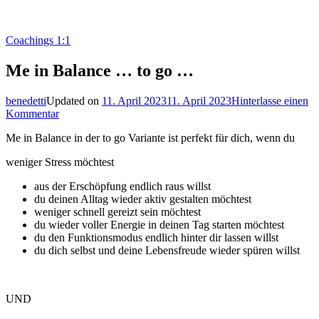
Coachings 1:1
Me in Balance … to go …
benedetti
Updated on
11. April 2023
11. April 2023
Hinterlasse einen
zu
Kommentar
Me
Me in Balance in der to go Variante ist perfekt für dich, wenn du
in
Balance
weniger Stress möchtest
…
to
aus der Erschöpfung endlich raus willst
go
du deinen Alltag wieder aktiv gestalten möchtest
…
weniger schnell gereizt sein möchtest
du wieder voller Energie in deinen Tag starten möchtest
du den Funktionsmodus endlich hinter dir lassen willst
du dich selbst und deine Lebensfreude wieder spüren willst
UND