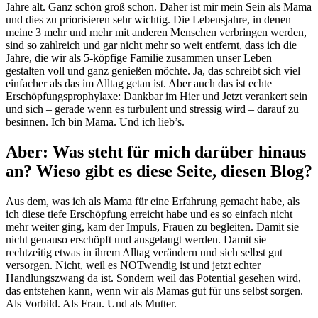
Jahre alt. Ganz schön groß schon. Daher ist mir mein Sein als Mama
und dies zu priorisieren sehr wichtig. Die Lebensjahre, in denen
meine 3 mehr und mehr mit anderen Menschen verbringen werden,
sind so zahlreich und gar nicht mehr so weit entfernt, dass ich die
Jahre, die wir als 5-köpfige Familie zusammen unser Leben
gestalten voll und ganz genießen möchte. Ja, das schreibt sich viel
einfacher als das im Alltag getan ist. Aber auch das ist echte
Erschöpfungsprophylaxe: Dankbar im Hier und Jetzt verankert sein
und sich – gerade wenn es turbulent und stressig wird – darauf zu
besinnen. Ich bin Mama. Und ich lieb’s.
Aber: Was steht für mich darüber hinaus
an? Wieso gibt es diese Seite, diesen Blog?
Aus dem, was ich als Mama für eine Erfahrung gemacht habe, als
ich diese tiefe Erschöpfung erreicht habe und es so einfach nicht
mehr weiter ging, kam der Impuls, Frauen zu begleiten. Damit sie
nicht genauso erschöpft und ausgelaugt werden. Damit sie
rechtzeitig etwas in ihrem Alltag verändern und sich selbst gut
versorgen. Nicht, weil es NOTwendig ist und jetzt echter
Handlungszwang da ist. Sondern weil das Potential gesehen wird,
das entstehen kann, wenn wir als Mamas gut für uns selbst sorgen.
Als Vorbild. Als Frau. Und als Mutter.