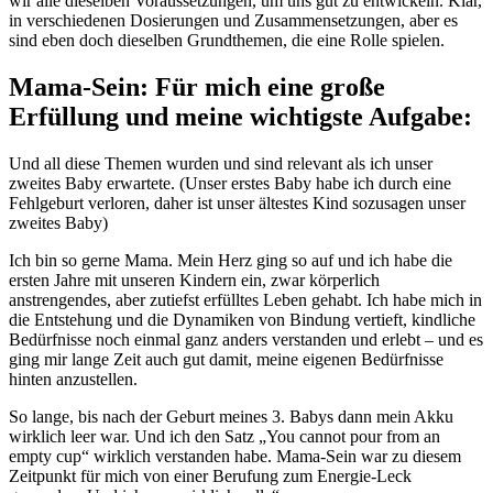
wir alle dieselben Voraussetzungen, um uns gut zu entwickeln. Klar,
in verschiedenen Dosierungen und Zusammensetzungen, aber es
sind eben doch dieselben Grundthemen, die eine Rolle spielen.
Mama-Sein: Für mich eine große
Erfüllung und meine wichtigste Aufgabe:
Und all diese Themen wurden und sind relevant als ich unser
zweites Baby erwartete. (Unser erstes Baby habe ich durch eine
Fehlgeburt verloren, daher ist unser ältestes Kind sozusagen unser
zweites Baby)
Ich bin so gerne Mama. Mein Herz ging so auf und ich habe die
ersten Jahre mit unseren Kindern ein, zwar körperlich
anstrengendes, aber zutiefst erfülltes Leben gehabt. Ich habe mich in
die Entstehung und die Dynamiken von Bindung vertieft, kindliche
Bedürfnisse noch einmal ganz anders verstanden und erlebt – und es
ging mir lange Zeit auch gut damit, meine eigenen Bedürfnisse
hinten anzustellen.
So lange, bis nach der Geburt meines 3. Babys dann mein Akku
wirklich leer war. Und ich den Satz „You cannot pour from an
empty cup“ wirklich verstanden habe. Mama-Sein war zu diesem
Zeitpunkt für mich von einer Berufung zum Energie-Leck