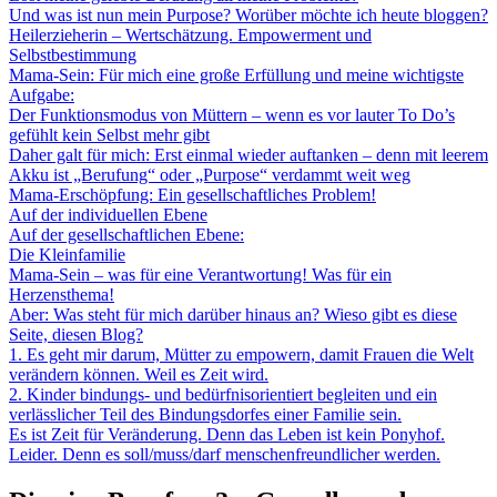
Und was ist nun mein Purpose? Worüber möchte ich heute bloggen?
Heilerzieherin – Wertschätzung. Empowerment und
Selbstbestimmung
Mama-Sein: Für mich eine große Erfüllung und meine wichtigste
Aufgabe:
Der Funktionsmodus von Müttern – wenn es vor lauter To Do’s
gefühlt kein Selbst mehr gibt
Daher galt für mich: Erst einmal wieder auftanken – denn mit leerem
Akku ist „Berufung“ oder „Purpose“ verdammt weit weg
Mama-Erschöpfung: Ein gesellschaftliches Problem!
Auf der individuellen Ebene
Auf der gesellschaftlichen Ebene:
Die Kleinfamilie
Mama-Sein – was für eine Verantwortung! Was für ein
Herzensthema!
Aber: Was steht für mich darüber hinaus an? Wieso gibt es diese
Seite, diesen Blog?
1. Es geht mir darum, Mütter zu empowern, damit Frauen die Welt
verändern können. Weil es Zeit wird.
2. Kinder bindungs- und bedürfnisorientiert begleiten und ein
verlässlicher Teil des Bindungsdorfes einer Familie sein.
Es ist Zeit für Veränderung. Denn das Leben ist kein Ponyhof.
Leider. Denn es soll/muss/darf menschenfreundlicher werden.