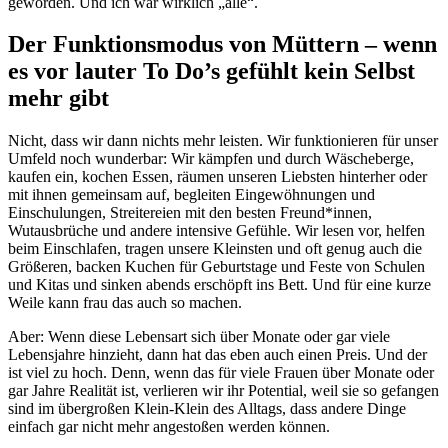
geworden. Und ich war wirklich „alle“.
Der Funktionsmodus von Müttern – wenn
es vor lauter To Do’s gefühlt kein Selbst
mehr gibt
Nicht, dass wir dann nichts mehr leisten. Wir funktionieren für unser
Umfeld noch wunderbar: Wir kämpfen und durch Wäscheberge,
kaufen ein, kochen Essen, räumen unseren Liebsten hinterher oder
mit ihnen gemeinsam auf, begleiten Eingewöhnungen und
Einschulungen, Streitereien mit den besten Freund*innen,
Wutausbrüche und andere intensive Gefühle. Wir lesen vor, helfen
beim Einschlafen, tragen unsere Kleinsten und oft genug auch die
Größeren, backen Kuchen für Geburtstage und Feste von Schulen
und Kitas und sinken abends erschöpft ins Bett. Und für eine kurze
Weile kann frau das auch so machen.
Aber: Wenn diese Lebensart sich über Monate oder gar viele
Lebensjahre hinzieht, dann hat das eben auch einen Preis. Und der
ist viel zu hoch. Denn, wenn das für viele Frauen über Monate oder
gar Jahre Realität ist, verlieren wir ihr Potential, weil sie so gefangen
sind im übergroßen Klein-Klein des Alltags, dass andere Dinge
einfach gar nicht mehr angestoßen werden können.