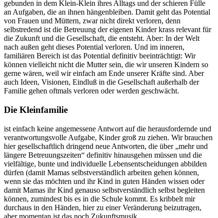
gebunden in dem Klein-Klein ihres Alltags und der schieren Fülle
an Aufgaben, die an ihnen hängenbleiben. Damit geht das Potential
von Frauen und Müttern, zwar nicht direkt verloren, denn
selbstredend ist die Betreuung der eigenen Kinder krass relevant für
die Zukunft und die Gesellschaft, die entsteht. Aber: In der Welt
nach außen geht dieses Potential verloren. Und im inneren,
familiären Bereich ist das Potential definitiv beeinträchtigt: Wir
können vielleicht nicht die Mutter sein, die wir unseren Kindern so
gerne wären, weil wir einfach am Ende unserer Kräfte sind. Aber
auch Ideen, Visionen, Eindluß in die Gesellschaft außerhalb der
Familie gehen oftmals verloren oder werden geschwächt.
Die Kleinfamilie
ist einfach keine angemessene Antwort auf die herausfordernde und
verantwortungsvolle Aufgabe, Kinder groß zu ziehen. Wir brauchen
hier gesellschaftlich dringend neue Antworten, die über „mehr und
längere Betreuungszeiten“ definitiv hinausgehen müssen und die
vielfältige, bunte und individuelle Lebensentscheidungen abbilden
dürfen (damit Mamas selbstverständlich arbeiten gehen können,
wenn sie das möchten und ihr Kind in guten Händen wissen oder
damit Mamas ihr Kind genauso selbstverständlich selbst begleiten
können, zumindest bis es in die Schule kommt. Es kribbelt mir
durchaus in den Händen, hier zu einer Veränderung beizutragen,
aber momentan ist das noch Zukunftsmusik.