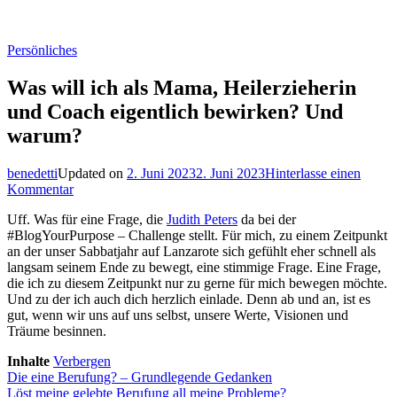
Persönliches
Was will ich als Mama, Heilerzieherin
und Coach eigentlich bewirken? Und
warum?
benedetti
Updated on
2. Juni 2023
2. Juni 2023
Hinterlasse einen
zu
Kommentar
Was
Uff. Was für eine Frage, die
Judith Peters
da bei der
will
#BlogYourPurpose – Challenge stellt. Für mich, zu einem Zeitpunkt
ich
an der unser Sabbatjahr auf Lanzarote sich gefühlt eher schnell als
als
langsam seinem Ende zu bewegt, eine stimmige Frage. Eine Frage,
Mama,
die ich zu diesem Zeitpunkt nur zu gerne für mich bewegen möchte.
Heilerzieherin
Und zu der ich auch dich herzlich einlade. Denn ab und an, ist es
und
gut, wenn wir uns auf uns selbst, unsere Werte, Visionen und
Coach
Träume besinnen.
eigentlich
bewirken?
Inhalte
Verbergen
Und
Die eine Berufung? – Grundlegende Gedanken
warum?
Löst meine gelebte Berufung all meine Probleme?