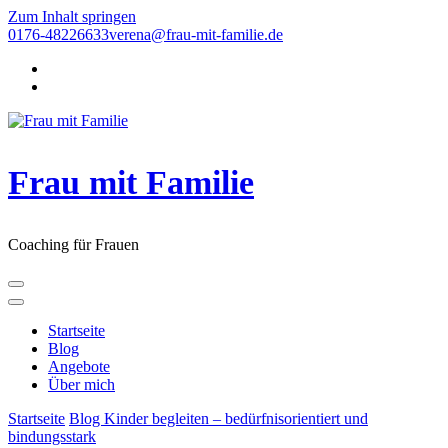
Zum Inhalt springen
0176-48226633
verena@frau-mit-familie.de
Frau mit Familie
Coaching für Frauen
Startseite
Blog
Angebote
Über mich
Startseite
Blog
Kinder begleiten – bedürfnisorientiert und
bindungsstark